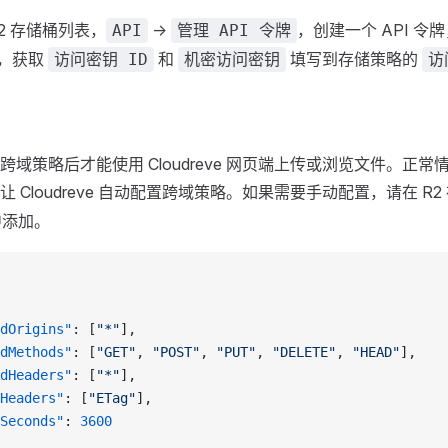
e R2 存储桶列表，
->
，创建一个 API 令
API
管理 API 令牌
，获取
和
填写到存储策略的
访问密钥 ID
机密访问密钥
访
跨域策略后才能使用 Cloudreve 网页端上传或浏览文件。正
 Cloudreve 自动配置跨域策略。如果需要手动配置，请在 R2
添加。
dOrigins"
: [
"*"
],
dMethods"
: [
"GET"
, 
"POST"
, 
"PUT"
, 
"DELETE"
, 
"HEAD"
],
dHeaders"
: [
"*"
],
Headers"
: [
"ETag"
],
Seconds"
: 
3600