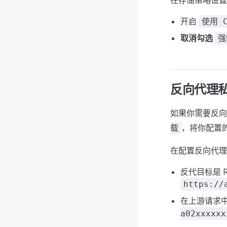
在存储策略设置
开启
使用 
取消勾选
强
反向代理
如果你需要反
，将你配置
载
在配置反向代理
反代目标是 R
https://
在上游请求
a02xxxxxx